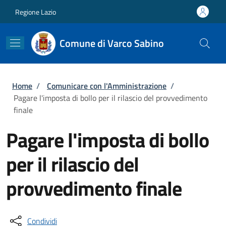
Salta al contenuto principale
Skip to footer content
Regione Lazio
Comune di Varco Sabino
Briciole di pane
Home
/
Comunicare con l'Amministrazione
/
Pagare l'imposta di bollo per il rilascio del provvedimento
finale
Pagare l'imposta di bollo
per il rilascio del
provvedimento finale
Condividi