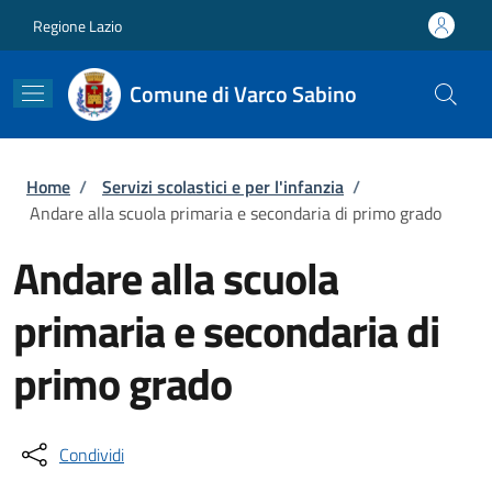
Salta al contenuto principale
Skip to footer content
Regione Lazio
Comune di Varco Sabino
Briciole di pane
Home
/
Servizi scolastici e per l'infanzia
/
Andare alla scuola primaria e secondaria di primo grado
Andare alla scuola
primaria e secondaria di
primo grado
Condividi