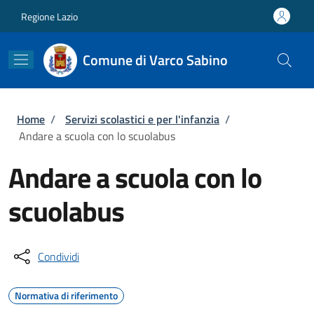
Salta al contenuto principale
Skip to footer content
Regione Lazio
Comune di Varco Sabino
Briciole di pane
Home
/
Servizi scolastici e per l'infanzia
/
Andare a scuola con lo scuolabus
Andare a scuola con lo
scuolabus
Condividi
Normativa di riferimento