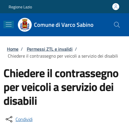
Salta al contenuto principale
Skip to footer content
Regione Lazio
Comune di Varco Sabino
Briciole di pane
Home
/
Permessi ZTL e invalidi
/
Chiedere il contrassegno per veicoli a servizio dei disabili
Chiedere il contrassegno
per veicoli a servizio dei
disabili
Condividi