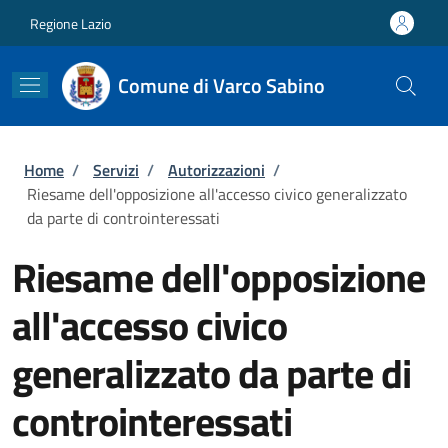
Salta al contenuto principale
Skip to footer content
Regione Lazio
Comune di Varco Sabino
Briciole di pane
Home
/
Servizi
/
Autorizzazioni
/
Riesame dell'opposizione all'accesso civico generalizzato
da parte di controinteressati
Riesame dell'opposizione
all'accesso civico
generalizzato da parte di
controinteressati