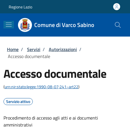
Salta al contenuto principale
Skip to footer content
Regione Lazio
Comune di Varco Sabino
Briciole di pane
Home
/
Servizi
/
Autorizzazioni
/
Accesso documentale
Accesso documentale
(
urn:nir:stato:legge:1990-08-07;241~art22
)
Servizio attivo
Procedimento di accesso agli atti e ai documenti
amministrativi