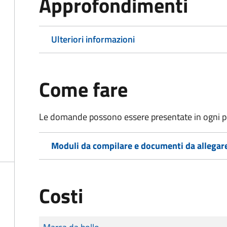
Approfondimenti
Ulteriori informazioni
Come fare
Le domande possono essere presentate in ogni pe
Moduli da compilare e documenti da allegar
Costi
Tipo di pagamento
Importo