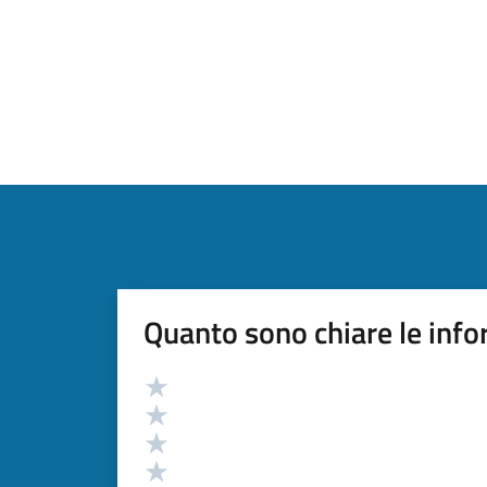
Quanto sono chiare le info
Valutazione
Valuta 5 stelle su 5
Valuta 4 stelle su 5
Valuta 3 stelle su 5
Valuta 2 stelle su 5