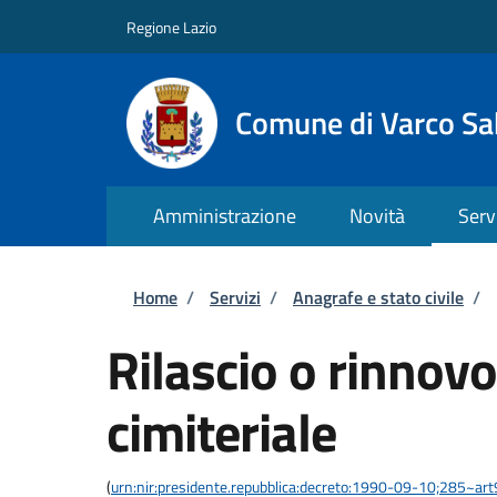
Salta al contenuto principale
Skip to footer content
Regione Lazio
Comune di Varco Sa
Amministrazione
Novità
Serv
Briciole di pane
Home
/
Servizi
/
Anagrafe e stato civile
/
Rilascio o rinnov
cimiteriale
(
urn:nir:presidente.repubblica:decreto:1990-09-10;285~ar