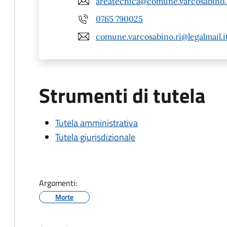
areatecnica@comune.varcosabino.r
0765 790025
comune.varcosabino.ri@legalmail.i
Strumenti di tutela
Tutela amministrativa
Tutela giurisdizionale
Argomenti:
Morte