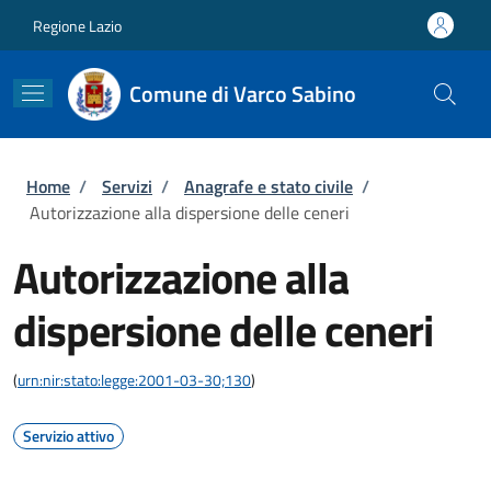
Salta al contenuto principale
Skip to footer content
Regione Lazio
Comune di Varco Sabino
Briciole di pane
Home
/
Servizi
/
Anagrafe e stato civile
/
Autorizzazione alla dispersione delle ceneri
Autorizzazione alla
dispersione delle ceneri
(
urn:nir:stato:legge:2001-03-30;130
)
Servizio attivo