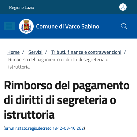
Salta al contenuto principale
Skip to footer content
Regione Lazio
Comune di Varco Sabino
Briciole di pane
Home
/
Servizi
/
Tributi, finanze e contravvenzioni
/
Rimborso del pagamento di diritti di segreteria o
istruttoria
Rimborso del pagamento
di diritti di segreteria o
istruttoria
(
urn:nir:stato:regio.decreto:1942-03-16;262
)