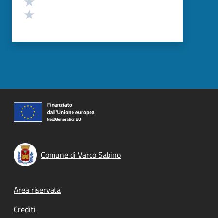
Valuta 2 stelle su 5
Valuta 1 stelle su 5
Comune di Varco Sabino
Footer menu
Area riservata
Crediti