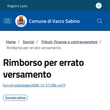
Salta al contenuto principale
Skip to footer content
Regione Lazio
Comune di Varco Sabino
Briciole di pane
Home
/
Servizi
/
Tributi, finanze e contravvenzioni
/
Rimborso per errato versamento
Rimborso per errato
versamento
(
urn:nir:stato:legge:2006-12-27;296~art1
)
Servizio attivo