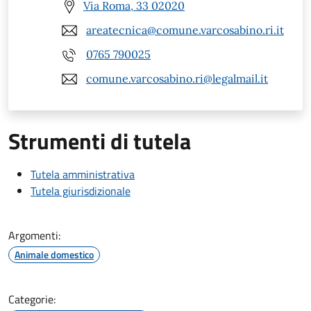
Via Roma, 33 02020
areatecnica@comune.varcosabino.ri.it
0765 790025
comune.varcosabino.ri@legalmail.it
Strumenti di tutela
Tutela amministrativa
Tutela giurisdizionale
Argomenti:
Animale domestico
Categorie: