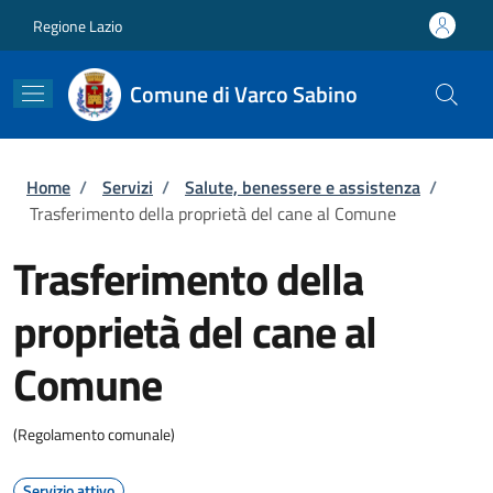
Salta al contenuto principale
Skip to footer content
Regione Lazio
Comune di Varco Sabino
Briciole di pane
Home
/
Servizi
/
Salute, benessere e assistenza
/
Trasferimento della proprietà del cane al Comune
Trasferimento della
proprietà del cane al
Comune
(Regolamento comunale)
Servizio attivo