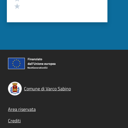
Valuta 1 stelle su 5
Comune di Varco Sabino
Footer menu
Area riservata
Crediti