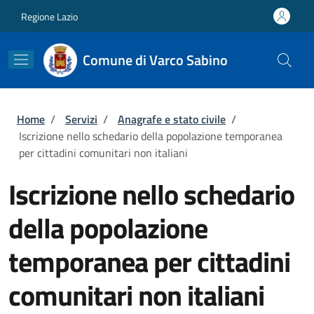
Salta al contenuto principale
Skip to footer content
Regione Lazio
Comune di Varco Sabino
Briciole di pane
Home
/
Servizi
/
Anagrafe e stato civile
/
Iscrizione nello schedario della popolazione temporanea
per cittadini comunitari non italiani
Iscrizione nello schedario
della popolazione
temporanea per cittadini
comunitari non italiani