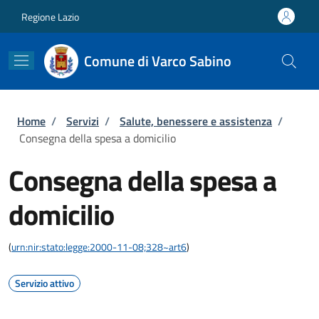
Salta al contenuto principale
Skip to footer content
Regione Lazio
Comune di Varco Sabino
Briciole di pane
Home
/
Servizi
/
Salute, benessere e assistenza
/
Consegna della spesa a domicilio
Consegna della spesa a
domicilio
(
urn:nir:stato:legge:2000-11-08;328~art6
)
Servizio attivo