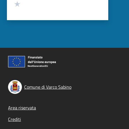
Valuta 1 stelle su 5
Comune di Varco Sabino
Footer menu
Area riservata
Crediti