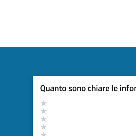
Quanto sono chiare le info
Valutazione
Valuta 5 stelle su 5
Valuta 4 stelle su 5
Valuta 3 stelle su 5
Valuta 2 stelle su 5
Valuta 1 stelle su 5