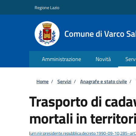
Salta al contenuto principale
Skip to footer content
Regione Lazio
Comune di Varco Sa
Amministrazione
Novità
Serv
Briciole di pane
Home
/
Servizi
/
Anagrafe e stato civile
/
Trasporto di cadav
mortali in territor
(
urn:nir:presidente.repubblica:decreto:1990-09-10;285~ar