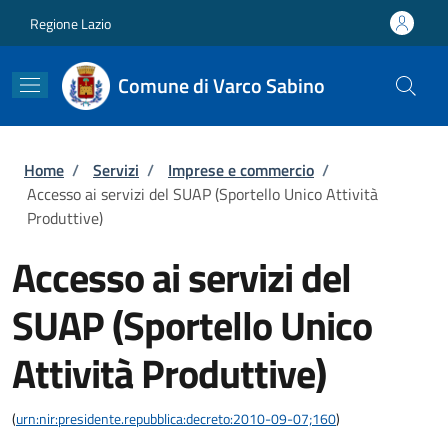
Salta al contenuto principale
Skip to footer content
Regione Lazio
Comune di Varco Sabino
Briciole di pane
Home
/
Servizi
/
Imprese e commercio
/
Accesso ai servizi del SUAP (Sportello Unico Attività
Produttive)
Accesso ai servizi del
SUAP (Sportello Unico
Attività Produttive)
(
urn:nir:presidente.repubblica:decreto:2010-09-07;160
)