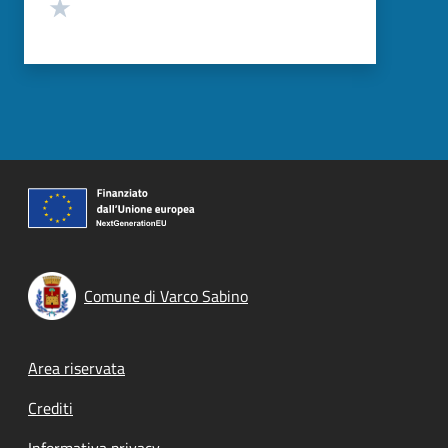
Valuta 1 stelle su 5
Comune di Varco Sabino
Footer menu
Area riservata
Crediti
Informativa privacy