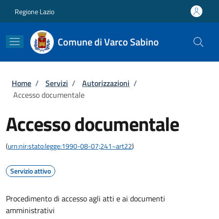
Salta al contenuto principale
Skip to footer content
Regione Lazio
Comune di Varco Sabino
Briciole di pane
Home
/
Servizi
/
Autorizzazioni
/
Accesso documentale
Accesso documentale
(
urn:nir:stato:legge:1990-08-07;241~art22
)
Servizio attivo
Procedimento di accesso agli atti e ai documenti
amministrativi