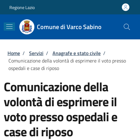
Salta al contenuto principale
Skip to footer content
Regione Lazio
Comune di Varco Sabino
Briciole di pane
Home
/
Servizi
/
Anagrafe e stato civile
/
Comunicazione della volontà di esprimere il voto presso
ospedali e case di riposo
Comunicazione della
volontà di esprimere il
voto presso ospedali e
case di riposo