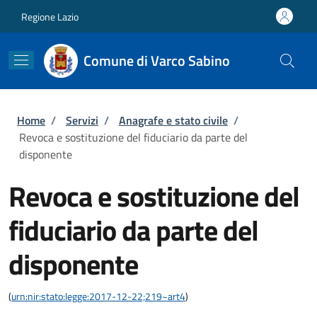
Salta al contenuto principale
Skip to footer content
Regione Lazio
Comune di Varco Sabino
Briciole di pane
Home
/
Servizi
/
Anagrafe e stato civile
/
Revoca e sostituzione del fiduciario da parte del
disponente
Revoca e sostituzione del
fiduciario da parte del
disponente
(
urn:nir:stato:legge:2017-12-22;219~art4
)