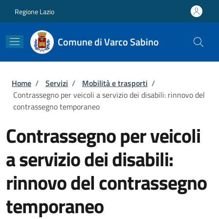
Salta al contenuto principale
Skip to footer content
Regione Lazio
Comune di Varco Sabino
Briciole di pane
Home
/
Servizi
/
Mobilità e trasporti
/
Contrassegno per veicoli a servizio dei disabili: rinnovo del
contrassegno temporaneo
Contrassegno per veicoli
a servizio dei disabili:
rinnovo del contrassegno
temporaneo